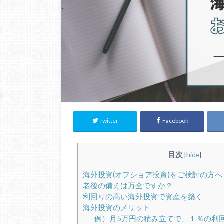
Twitter
Facebook
目次
[
hide
]
海外投資(オフショア投資)をご検討の方へ
老後の備えは万全ですか？
利回りの高い海外投資で資産を築く
海外投資のメリット
例）月5万円の積み立てで、１％の利