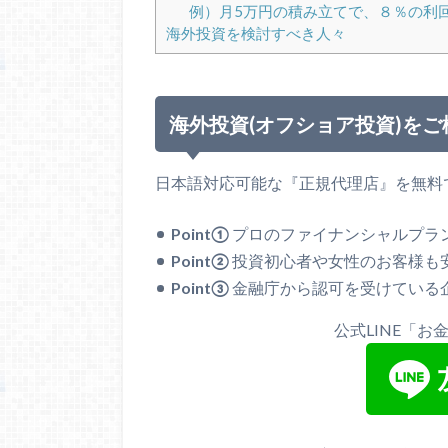
例）月5万円の積み立てで、８％の利
海外投資を検討すべき人々
海外投資(オフショア投資)を
日本語対応可能な『正規代理店』を無料
Point①
プロのファイナンシャルプラ
Point②
投資初心者や女性のお客様も
Point③
金融庁から認可を受けている
公式LINE「
お金