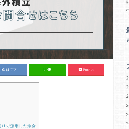
はてブ
Pocket
LINE
2
2
2
2
2
2
回りで運用した場合