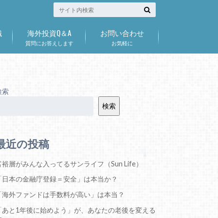
識
海外投資Q＆A
お問い合わせ
質問にお答えします
お気軽に
検索
検索
最近の投稿
富裕層がみんな入ってるサンライフ（Sun Life）
「日本の金融庁登録＝安全」は本当か？
「海外ファンドは手数料が高い」は本当？
「あと1年後に始めよう」が、あなたの老後を変える