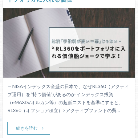
— NISAインデックス全盛の日本で、なぜRL360（アクティ
ブ運用）を“持つ価値”があるのか インデックス投資
（eMAXIS/オルカン等）の超低コストを基準にすると、
RL360（オフショア積立）×アクティブファンドの費…
続きを読む