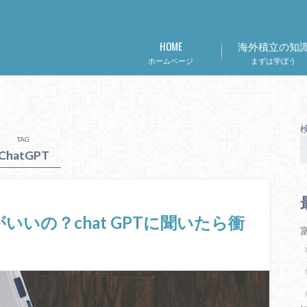
HOME
海外積立の知
ホームベージ
まずは学ぼう
TAG
ChatGPT
がいいの？chat GPTに聞いたら衝