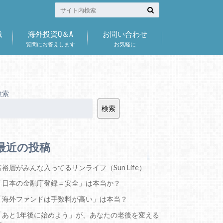
識
海外投資Q＆A
お問い合わせ
質問にお答えします
お気軽に
検索
検索
最近の投稿
富裕層がみんな入ってるサンライフ（Sun Life）
「日本の金融庁登録＝安全」は本当か？
「海外ファンドは手数料が高い」は本当？
「あと1年後に始めよう」が、あなたの老後を変える