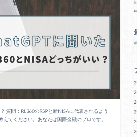
2
2
2
いいの？ 質問：RL360のRSPと新NISAに代表されるよう
2
教えてください。あなたは国際金融のプロです。
2
2