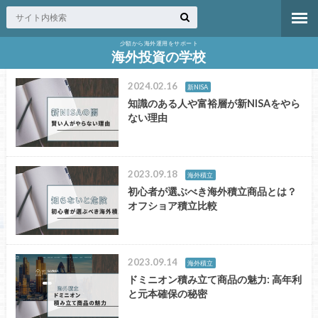
少額から海外運用をサポート
海外投資の学校
2024.02.16
新NISA
知識のある人や富裕層が新NISAをやら
ない理由
2023.09.18
海外積立
初心者が選ぶべき海外積立商品とは？
オフショア積立比較
2023.09.14
海外積立
ドミニオン積み立て商品の魅力: 高年利
と元本確保の秘密