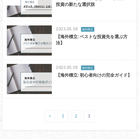
投資の新たな選択肢
2023.05.18
海外積立
【海外積立: ベストな投資先を選ぶ方
法】
2023.05.18
海外積立
【海外積立: 初心者向けの完全ガイド】
<
1
2
3